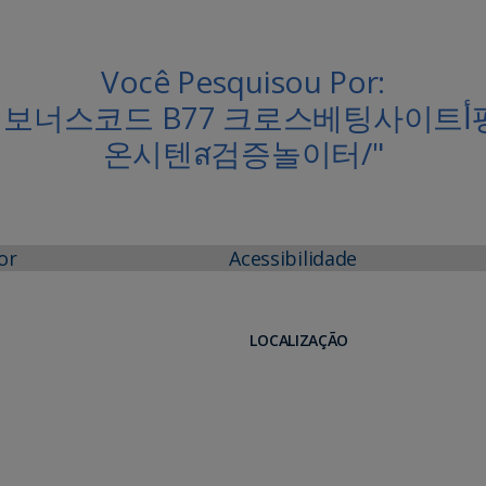
Você Pesquisou Por:
드 B77 크로스베팅사이트أ평택파워볼⊧홀덤월드₀FC시
온시텐ส검증놀이터/"
or
Acessibilidade
LOCALIZAÇÃO