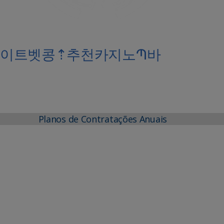
토토사이트벳콩⇡추천카지노Պ바
Planos de Contratações Anuais