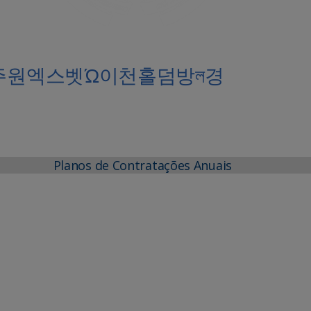
t␋성주원엑스벳Ώ이천홀덤방ল경
Planos de Contratações Anuais