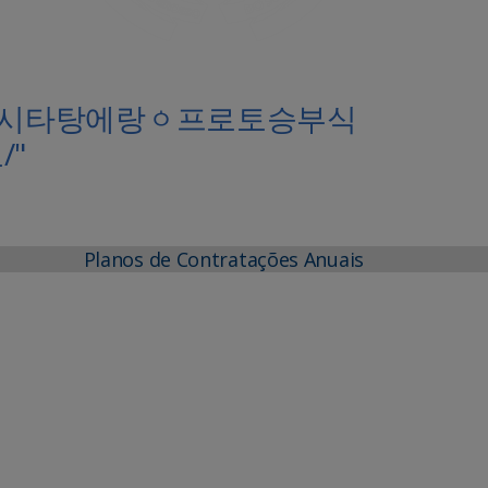
ಙ페르시타탕에랑ㆁ프로토승부식
"
Planos de Contratações Anuais