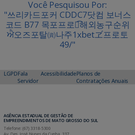
Você Pesquisou Por:
"쓰리카드포커 CDDC7닷컴 보너스
코드 B77 목포프로토͡해외농구순위
ਐ오즈포탈㈾나주1xbetヹ프로토
49/"
LGPD
Fala
Acessibilidade
Planos de
Servidor
Contratações Anuais
AGÊNCIA ESTADUAL DE GESTÃO DE
EMPREENDIMENTOS DE MATO GROSSO DO SUL
Telefone: (67) 3318-5300
Av. Des. José Nunes da Cunha, 337