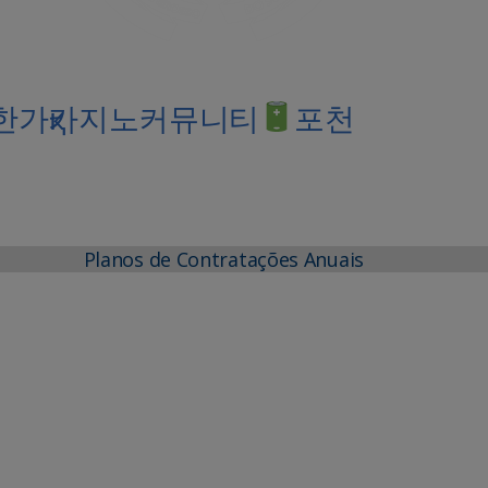
토상한가қ카지노커뮤니티
포천
Planos de Contratações Anuais