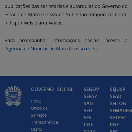
publicações das secretarias e autarquias do Governo do
Estado de Mato Grosso do Sul estão temporariamente
indisponíveis e arquivadas.
Para acompanhar informações oficiais, acesse a
Agência de Notícias de Mato Grosso do Sul
.
GOVERNO
SOCIAL
SEGOV
SEJUSP
SEFAZ
SEAD
Portal
SAD
SEILOG
Único de
SED
SEMADES
Serviços
SES
SETESC
Transparência
CGE
PGE
Diário
CASA
SEC