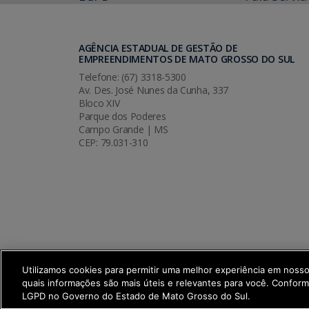
AGÊNCIA ESTADUAL DE GESTÃO DE
EMPREENDIMENTOS DE MATO GROSSO DO SUL
Telefone: (67) 3318-5300
Av. Des. José Nunes da Cunha, 337
Bloco XIV
Parque dos Poderes
Campo Grande | MS
CEP: 79.031-310
Utilizamos cookies para permitir uma melhor experiência em noss
quais informações são mais úteis e relevantes para você. Confor
SETDIG | Secretaria-Executiva de Trans
LGPD no Governo do Estado de Mato Grosso do Sul.