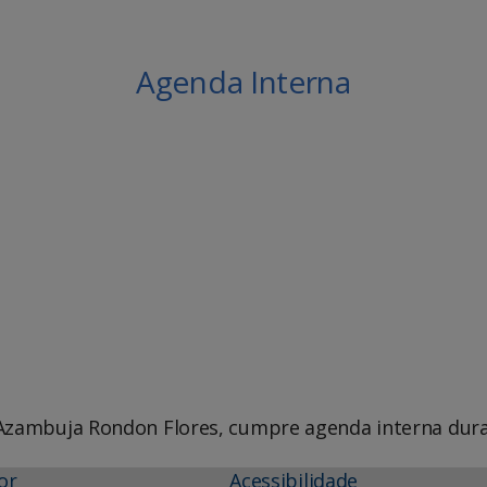
Agenda Interna
le Agenda
iCalendar
 Azambuja Rondon Flores, cumpre agenda interna dura
or
Acessibilidade