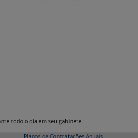
Office 365
Outlook Live
nte todo o dia em seu gabinete.
Planos de Contratações Anuais