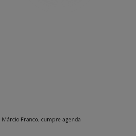
Office 365
Outlook Live
il Márcio Franco, cumpre agenda