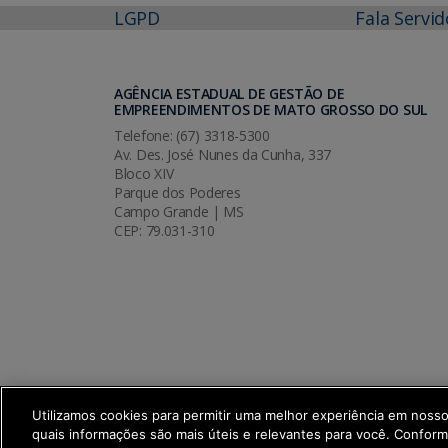
LGPD
Fala Servid
AGÊNCIA ESTADUAL DE GESTÃO DE
EMPREENDIMENTOS DE MATO GROSSO DO SUL
Telefone: (67) 3318-5300
Av. Des. José Nunes da Cunha, 337
Bloco XIV
Parque dos Poderes
Campo Grande | MS
CEP: 79.031-310
Utilizamos cookies para permitir uma melhor experiência em noss
quais informações são mais úteis e relevantes para você. Confor
SETDIG | Secretaria-Executiva de Trans