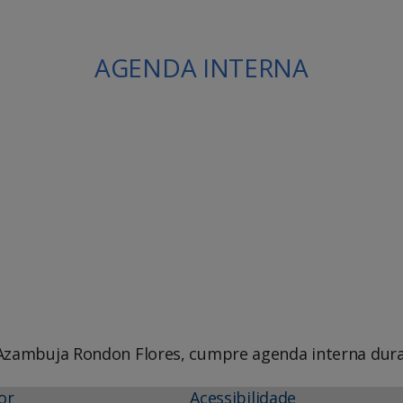
AGENDA INTERNA
le Agenda
iCalendar
 Azambuja Rondon Flores, cumpre agenda interna dura
or
Acessibilidade