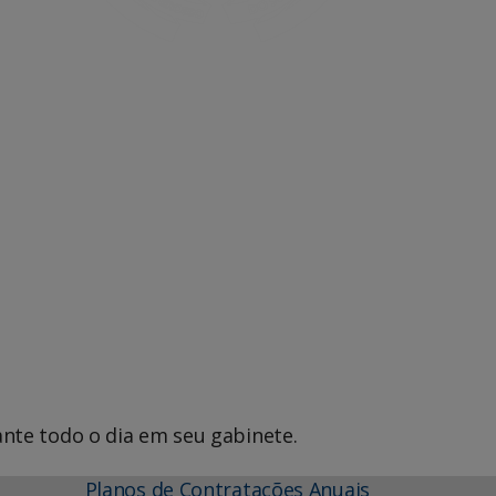
Office 365
Outlook Live
nte todo o dia em seu gabinete.
Planos de Contratações Anuais