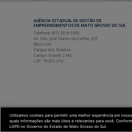
AGÊNCIA ESTADUAL DE GESTÃO DE
EMPREENDIMENTOS DE MATO GROSSO DO SUL
Telefone: (67) 3318-5300
Av. Des. José Nunes da Cunha, 337
Bloco XIV
Parque dos Poderes
Campo Grande | MS
CEP: 79.031-310
Utilizamos cookies para permitir uma melhor experiência em noss
quais informações são mais úteis e relevantes para você. Confor
SETDIG | Secretaria-Executiva de Trans
LGPD no Governo do Estado de Mato Grosso do Sul.