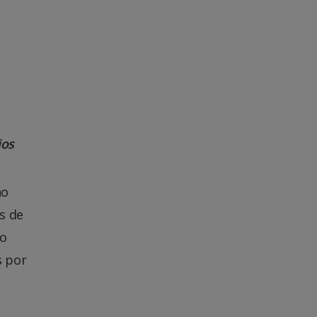
ios
no
es de
ão
s por