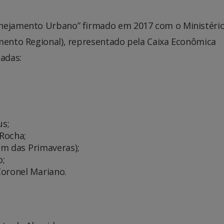
anejamento Urbano” firmado em 2017 com o Ministéri
imento Regional), representado pela Caixa Econômica
ladas:
us;
Rocha;
dim das Primaveras);
o;
Coronel Mariano.