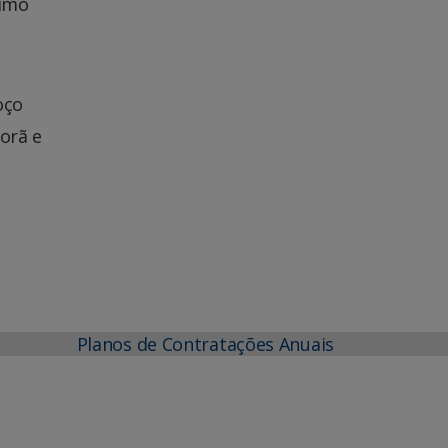
ximo
oço
orã e
Planos de Contratações Anuais