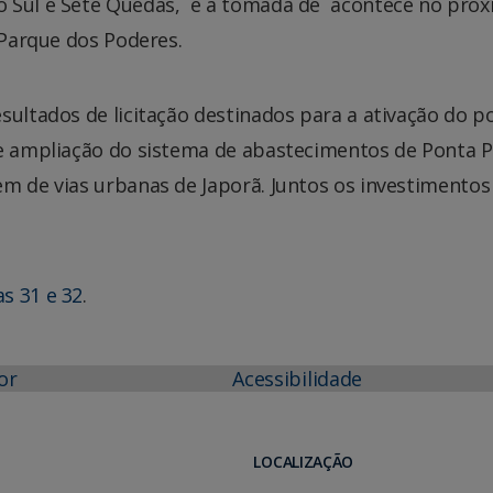
o Sul e Sete Quedas, e a tomada de acontece no pró
 Parque dos Poderes.
sultados de licitação destinados para a ativação do p
de ampliação do sistema de abastecimentos de Ponta P
m de vias urbanas de Japorã. Juntos os investimentos
s 31 e 32
.
or
Acessibilidade
LOCALIZAÇÃO