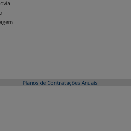
ovia
o
enagem
Planos de Contratações Anuais