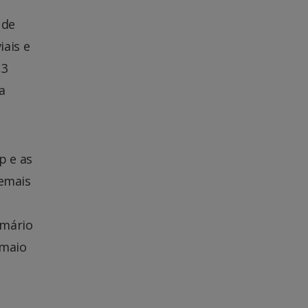
 de
ais e
,3
a
p e as
demais
imário
 maio