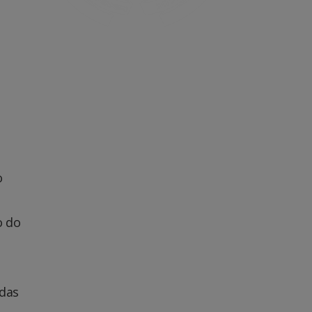
o
o do
 das