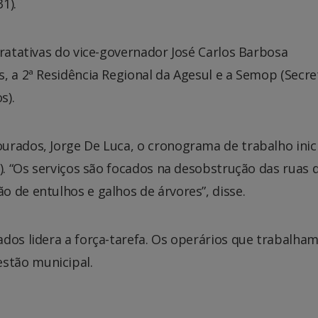
1).
tratativas do vice-governador José Carlos Barbosa
, a 2ª Residência Regional da Agesul e a Semop (Secre
s).
rados, Jorge De Luca, o cronograma de trabalho inici
2). “Os serviços são focados na desobstrução das ruas 
 de entulhos e galhos de árvores”, disse.
dos lidera a força-tarefa. Os operários que trabalha
stão municipal.