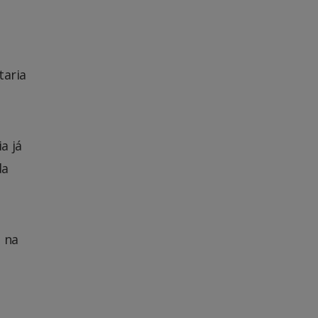
taria
a já
da
m na