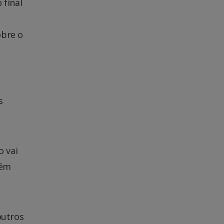
 final
obre o
s
o vai
bém
outros