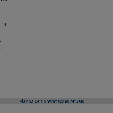
 13
s
a
Planos de Contratações Anuais