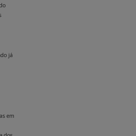
ldo
s
do já
ras em
a dos