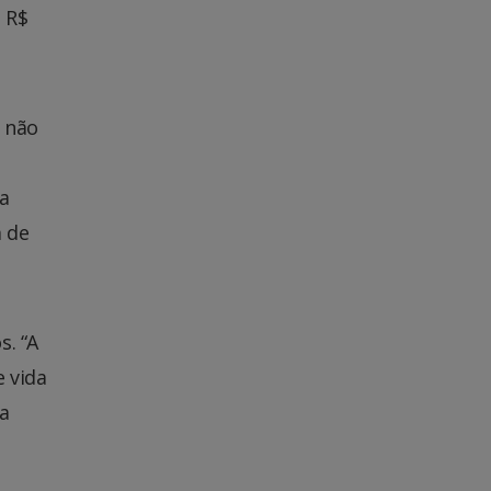
 R$
s não
ra
 de
s. “A
 vida
da