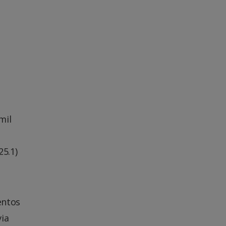
mil
25.1)
entos
via