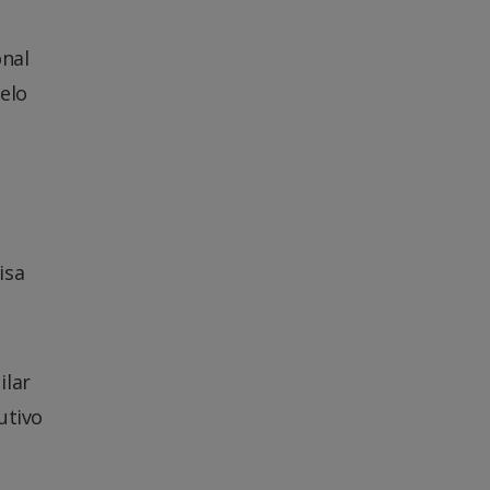
onal
pelo
isa
ilar
utivo