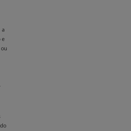
 a
 e
 ou
r
s
 do