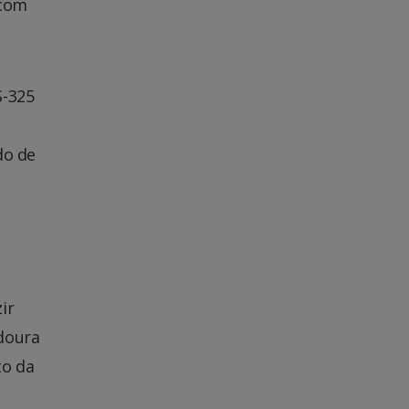
 com
S-325
e
do de
ir
doura
to da