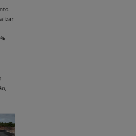
nto.
alizar
9%
a
ão,