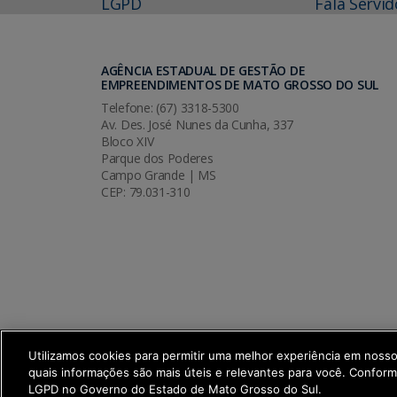
LGPD
Fala Servid
AGÊNCIA ESTADUAL DE GESTÃO DE
EMPREENDIMENTOS DE MATO GROSSO DO SUL
Telefone: (67) 3318-5300
Av. Des. José Nunes da Cunha, 337
Bloco XIV
Parque dos Poderes
Campo Grande | MS
CEP: 79.031-310
Utilizamos cookies para permitir uma melhor experiência em noss
quais informações são mais úteis e relevantes para você. Confor
SETDIG | Secretaria-Executiva de Trans
LGPD no Governo do Estado de Mato Grosso do Sul.