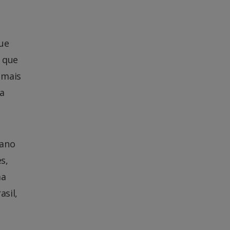
que
o que
 mais
a
 ano
s,
ma
sil,