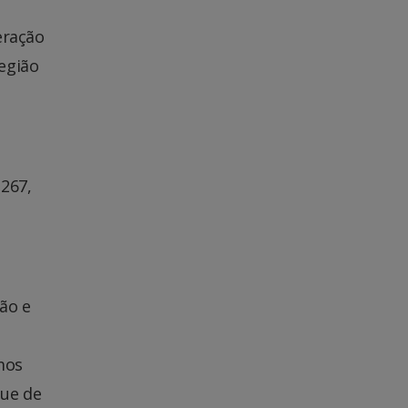
eração
egião
-267,
ão e
amos
que de