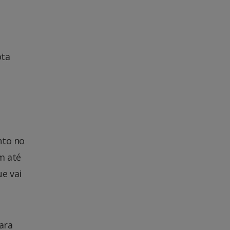
ota
nto no
m até
e vai
ara