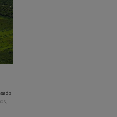
pesado
ios,