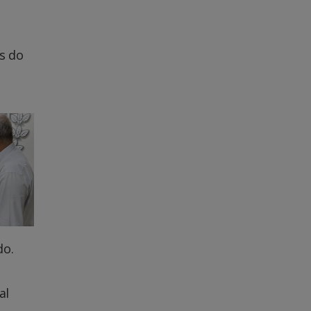
s do
do.
al