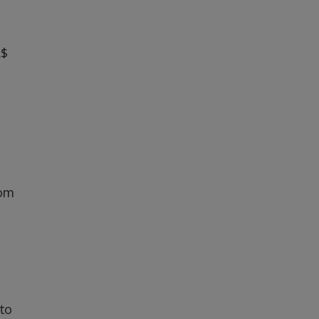
R$
com
to