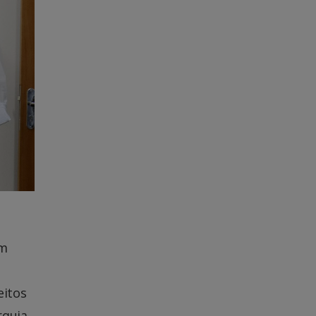
em
eitos
rquia