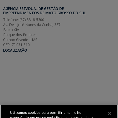
AGÊNCIA ESTADUAL DE GESTÃO DE
EMPREENDIMENTOS DE MATO GROSSO DO SUL
Telefone: (67) 3318-5300
Av. Des. José Nunes da Cunha, 337
Bloco XIV
Parque dos Poderes
Campo Grande | MS
CEP: 79.031-310
LOCALIZAÇÃO
Utilizamos cookies para permitir uma melhor
experiência em nosso website e para nos ajudar a