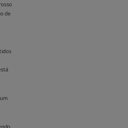
rosso
ão de
tidos
está
e um
sendo