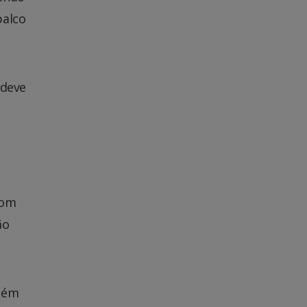
palco
 deve
com
ão
Além