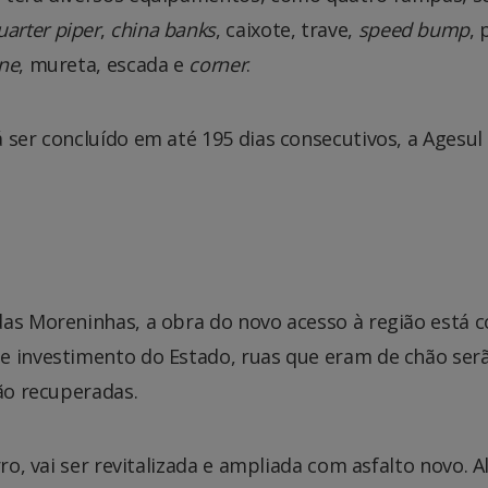
uarter piper
,
china banks
, caixote, trave,
speed bump
, 
ne
, mureta, escada e
corner
.
 ser concluído em até 195 dias consecutivos, a Agesul
das Moreninhas, a obra do novo acesso à região está 
e investimento do Estado, ruas que eram de chão ser
rão recuperadas.
rro, vai ser revitalizada e ampliada com asfalto novo. 