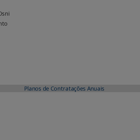
Osni
nto
Planos de Contratações Anuais