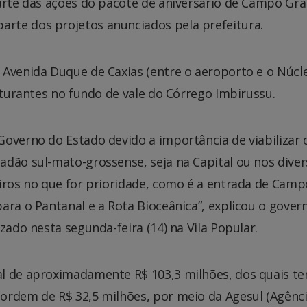
parte das ações do pacote de aniversário de Campo Gr
rte dos projetos anunciados pela prefeitura.
 Avenida Duque de Caxias (entre o aeroporto e o Núcl
ruturantes no fundo de vale do Córrego Imbirussu.
overno do Estado devido a importância de viabilizar 
adão sul-mato-grossense, seja na Capital ou nos dive
eiros no que for prioridade, como é a entrada de Camp
ara o Pantanal e a Rota Bioceânica”, explicou o gover
zado nesta segunda-feira (14) na Vila Popular.
al de aproximadamente R$ 103,3 milhões, dos quais t
ordem de R$ 32,5 milhões, por meio da Agesul (Agênc