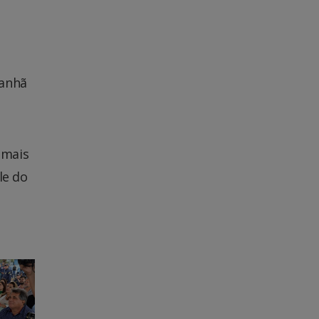
manhã
 mais
le do