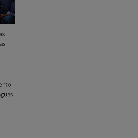
as
oas
ento
águas