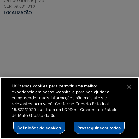
Campo Grande | MS
CEP: 79.031-310
LOCALIZAÇÃO
Utilizamos cookies para permitir uma melhor
experiência em nosso website e para nos ajudar a
compreender quais informações são mais úteis e
relevantes para você. Conforme Decreto Estadual
15.572/2020 que trata da LGPD no Governo do Estado
de Mato Grosso do Sul.
SETDIG | Secretaria-Executiva de Transformação
Definições de cookies
Prosseguir com todos
Digital