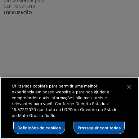
Campo Grande | MS
CEP: 79.031-310
LOCALIZAÇÃO
Utilizamos cookies para permitir uma melhor
experiência em nosso website e para nos ajudar a
compreender quais informações são mais úteis e
relevantes para você. Conforme Decreto Estadual
15.572/2020 que trata da LGPD no Governo do Estado
de Mato Grosso do Sul.
SETDIG | Secretaria-Executiva de Transformação
Definições de cookies
Prosseguir com todos
Digital