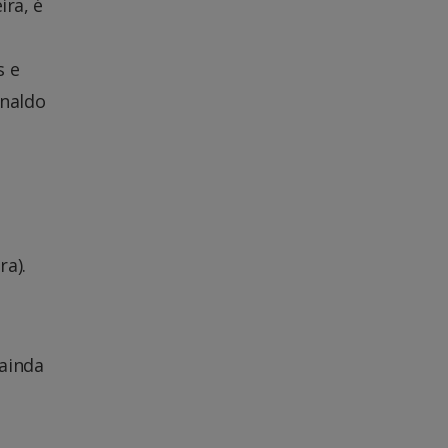
ira, é
s e
inaldo
ra).
 ainda