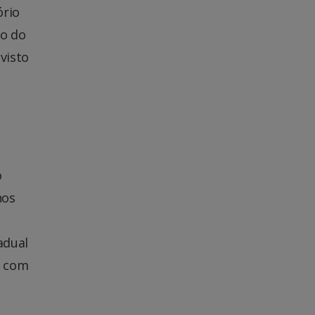
ório
io do
visto
o
nos
adual
S com