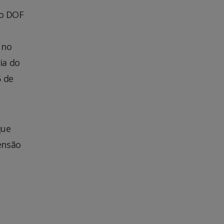
 o DOF
 no
ia do
6 de
que
ensão