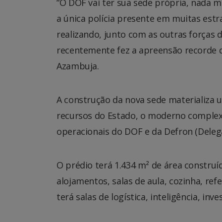
“O DOF vai ter sua sede própria, nada ma
a única polícia presente em muitas est
realizando, junto com as outras forças 
recentemente fez a apreensão recorde 
Azambuja.
A construção da nova sede materializa 
recursos do Estado, o moderno complexo 
operacionais do DOF e da Defron (Delega
O prédio terá 1.434 m² de área construí
alojamentos, salas de aula, cozinha, ref
terá salas de logística, inteligência, inv