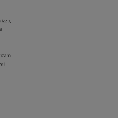
izzo,
ra
rizam
ai