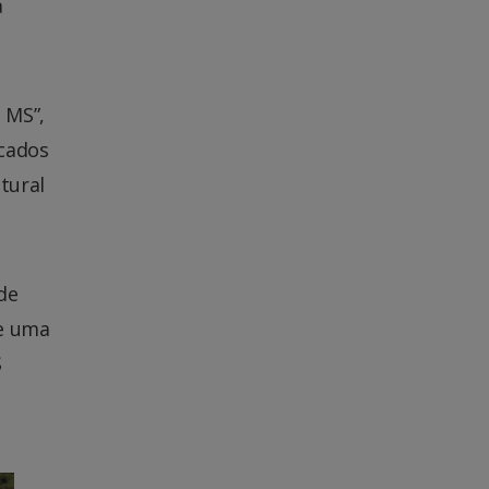
a
 MS”,
icados
tural
de
de uma
S