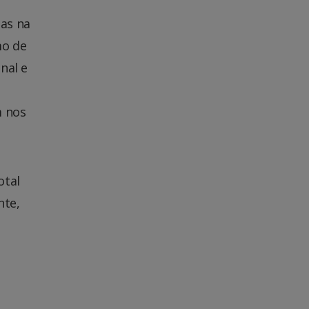
nas na
mo de
nal e
m nos
otal
nte,