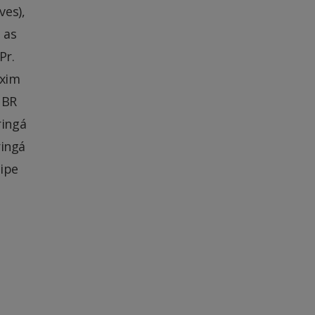
ves),
 as
Pr.
oxim
 BR
ringá
ringá
gipe