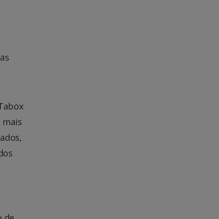
uas
 Tabox
, mais
cados,
dos
o de