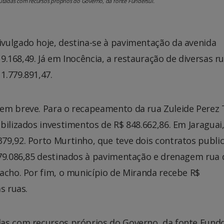
utadas com recursos próprios do Governo, da fonte Fundersul.
vulgado hoje, destina-se à pavimentação da avenida
19.168,49. Já em Inocência, a restauração de diversas r
1.779.891,47.
 em breve. Para o recapeamento da rua Zuleide Perez
bilizados investimentos de R$ 848.662,86. Em Jaraguai
79,92. Porto Murtinho, que teve dois contratos publi
379.086,85 destinados à pavimentação e drenagem rua 
acho. Por fim, o município de Miranda recebe R$
s ruas.
das com recursos próprios do Governo, da fonte Fund