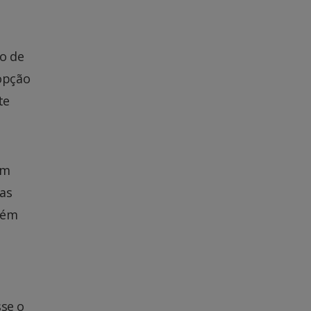
o de
opção
te
om
ias
bém
sse o