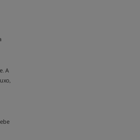
a
e. A
luxo,
cebe