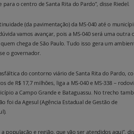
para o centro de Santa Rita do Pardo”, disse Riedel.
nuidade (da pavimentação) da MS-040 até o municípi
dúvida vamos avançar, pois a MS-040 será uma outra 
 quem chega de São Paulo. Tudo isso gera um ambien
se o governador.
sfáltica do contorno viário de Santa Rita do Pardo, c
s de R$ 17,7 milhões, liga a MS-040 e MS-338 – rodov
nicípio a Campo Grande e Bataguassu. No trecho tam
ção foi da Agesul (Agência Estadual de Gestão de
l).
a população e região, que vão ser atendidos aqui”, di