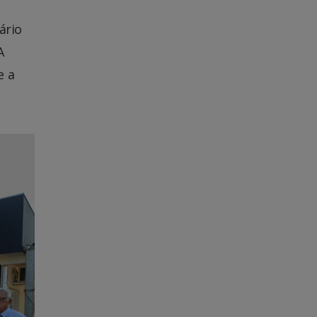
ário
A
e a