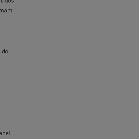
inados
ormam
a do
a
anel