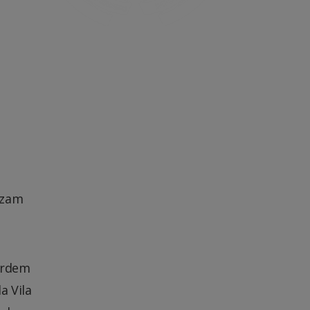
izam
ordem
a Vila