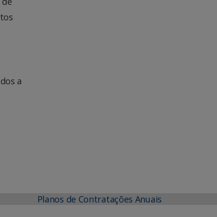
 de
ntos
ados a
Planos de Contratações Anuais