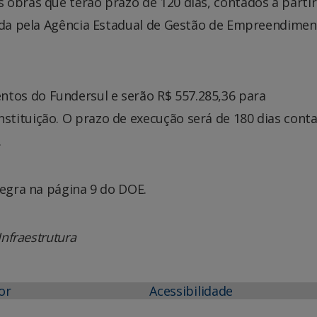
 obras que terão prazo de 120 dias, contados a partir
dida pela Agência Estadual de Gestão de Empreendime
os do Fundersul e serão R$ 557.285,36 para
tituição. O prazo de execução será de 180 dias cont
.
tegra na página 9 do DOE.
Infraestrutura
or
Acessibilidade