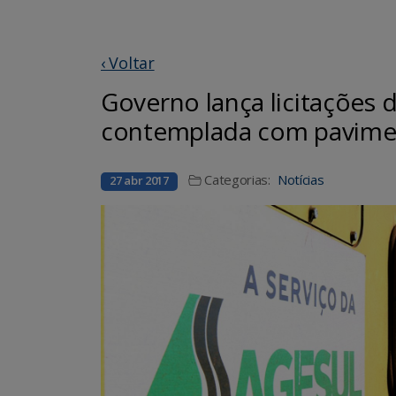
‹ Voltar
Governo lança licitações 
contemplada com pavime
Categorias:
Notícias
27 abr 2017