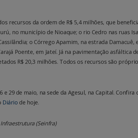
os recursos da ordem de R$ 5,4 milhões, que benefici
rú, no município de Nioaque; o rio Cedro nas ruas Isa
 Cassilândia; o Córrego Apamim, na estrada Damacuê,
Carajá Poente, em Jateí. Já na pavimentação asfáltica d
etados R$ 20,3 milhões. Todos os recursos são própri
 e 29 de maio, na sede da Agesul, na Capital. Confira 
o
Diário
de hoje.
nfraestrutura (Seinfra)