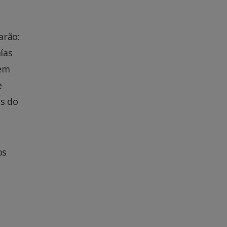
arão:
ías
 em
e
os do
os