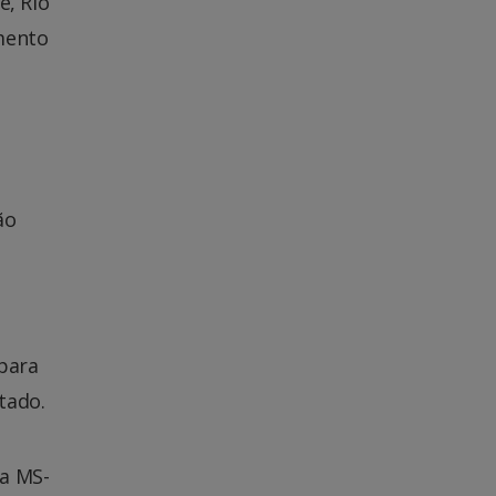
e, Rio
imento
ão
para
tado.
da MS-