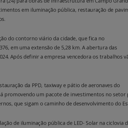
eira (24) para obras de infraestrutura em Campo Grand
estimentos em iluminação pública, restauração de pav
os.
ção do contorno viário da cidade, que fica no
376, em uma extensão de 5,28 km. A abertura das
2024. Após definir a empresa vencedora os trabalhos v
restauração da PPD, taxiway e pátio de aeronaves do
tá promovendo um pacote de investimentos no setor 
ernos, que sigam o caminho de desenvolvimento do Es
alação de iluminação pública de LED- Solar na ciclovia 