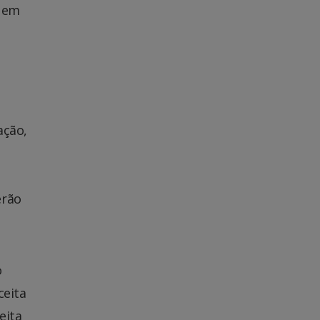
, em
ação,
erão
o
ceita
eita