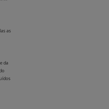
das as
de da
 do
uídos