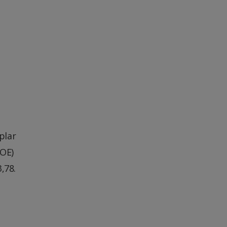
plar
OE)
,78.