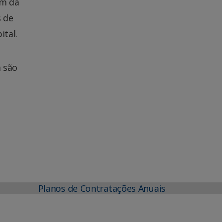
em da
 de
ital.
m são
Planos de Contratações Anuais