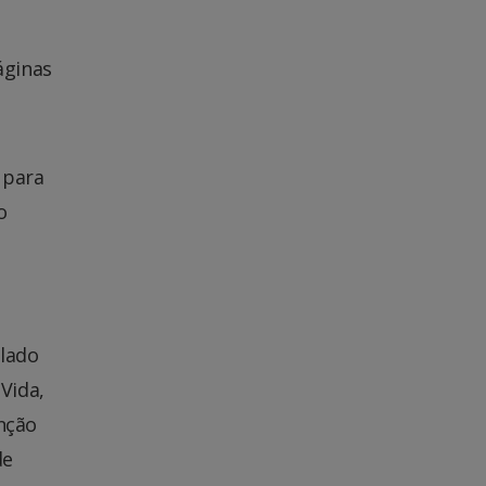
áginas
 para
o
elado
 Vida,
enção
de