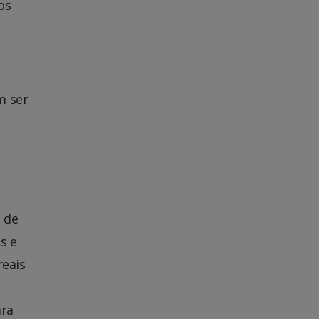
os
m ser
 de
s e
reais
ara