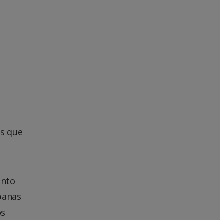
a
es que
anto
banas
os