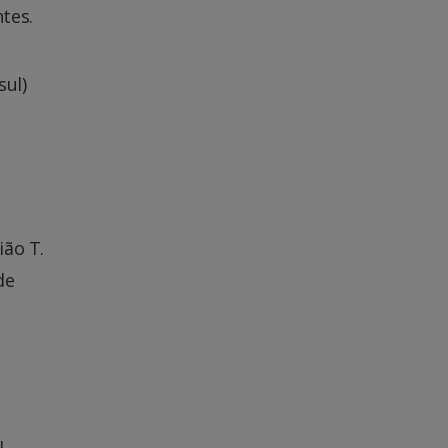
tes.
sul)
ião T.
de
l