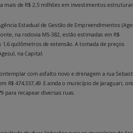
 mais de R$ 2,5 milhões em investimentos estruturan
 Agência Estadual de Gestão de Empreendimentos (Age
onte, na rodovia MS-382, estão estimadas em R$
s 1,6 quilômetros de extensão. A tomada de preços
gesul, na Capital.
 contemplar com asfalto novo e drenagem a rua Sebast
em R$ 474.337,49. E ainda o município de Jaraguari, on
79 para recapear diversas ruas.
ultado de duas licitações para os municípios de Ara