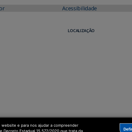
or
Acessibilidade
LOCALIZAÇÃO
o website e para nos ajudar a compreender
Defi
me Decreto Estadual 15.572/2020 que trata da