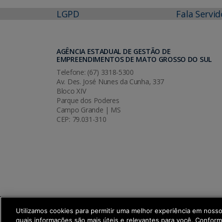
LGPD
Fala Servid
AGÊNCIA ESTADUAL DE GESTÃO DE
EMPREENDIMENTOS DE MATO GROSSO DO SUL
Telefone: (67) 3318-5300
Av. Des. José Nunes da Cunha, 337
Bloco XIV
Parque dos Poderes
Campo Grande | MS
CEP: 79.031-310
Utilizamos cookies para permitir uma melhor experiência em noss
quais informações são mais úteis e relevantes para você. Confor