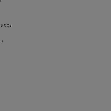
es dos
m
ra