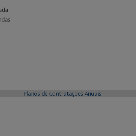
lada
adas
Planos de Contratações Anuais