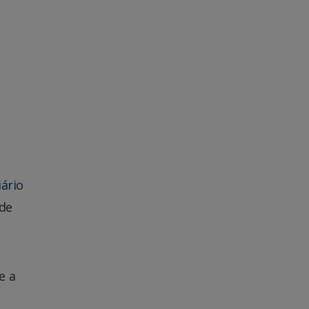
iário
 de
e a