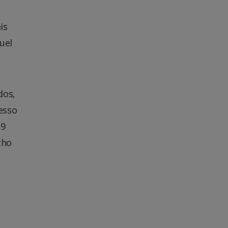
is
uel
dos,
esso
,9
cho