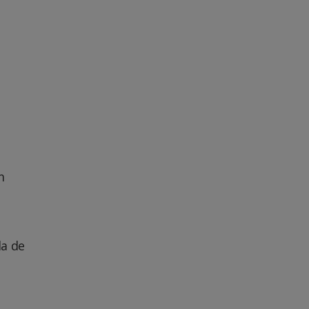
m
da de