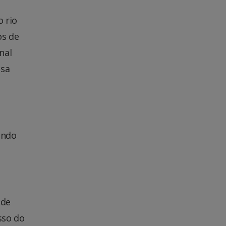
 rio
os de
nal
esa
undo
 de
sso do