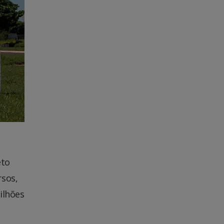
eto
rsos,
ilhões