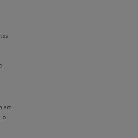
ntes
o.
ão em
, o