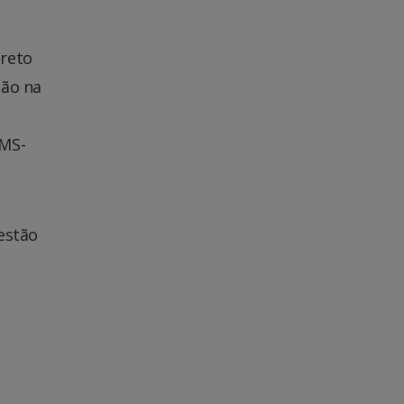
creto
hão na
 MS-
estão