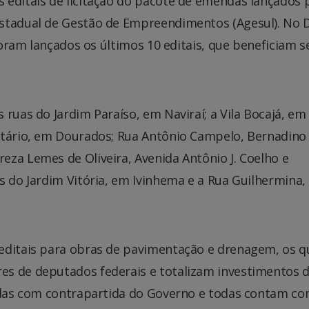
 editais de licitação do pacote de emendas lançados 
stadual de Gestão de Empreendimentos (Agesul). No D
 foram lançados os últimos 10 editais, que beneficiam s
 ruas do Jardim Paraíso, em Naviraí; a Vila Bocajá, em
itário, em Dourados; Rua Antônio Campelo, Bernadino
za Lemes de Oliveira, Avenida Antônio J. Coelho e
s do Jardim Vitória, em Ivinhema e a Rua Guilhermina,
editais para obras de pavimentação e drenagem, os q
es de deputados federais e totalizam investimentos 
zadas com contrapartida do Governo e todas contam c