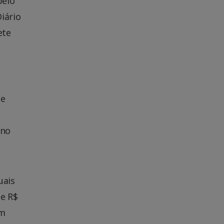
pelo
iário
ete
 e
 no
uais
de R$
om