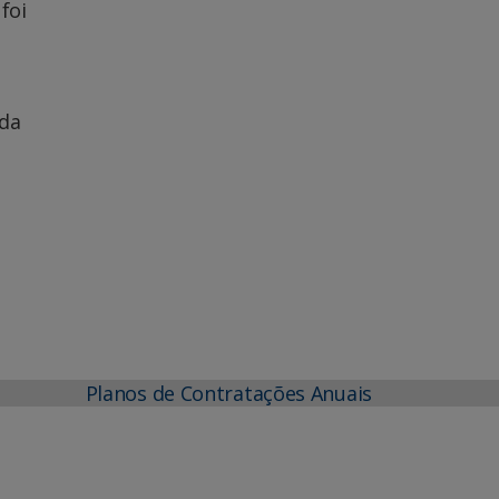
foi
 da
Planos de Contratações Anuais