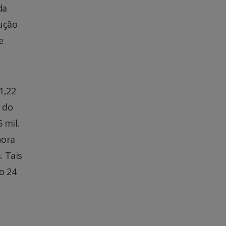
da
rução
e
1,22
o do
 mil.
nora
. Tais
o 24