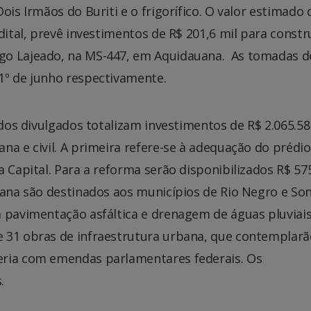
ois Irmãos do Buriti e o frigorífico. O valor estimado 
dital, prevê investimentos de R$ 201,6 mil para const
go Lajeado, na MS-447, em Aquidauana. As tomadas d
1º de junho respectivamente.
ados divulgados totalizam investimentos de R$ 2.065.58
na e civil. A primeira refere-se à adequação do prédi
 Capital. Para a reforma serão disponibilizados R$ 575
bana são destinados aos municípios de Rio Negro e So
 pavimentação asfáltica e drenagem de águas pluviais
 31 obras de infraestrutura urbana, que contemplarã
eria com emendas parlamentares federais. Os
.