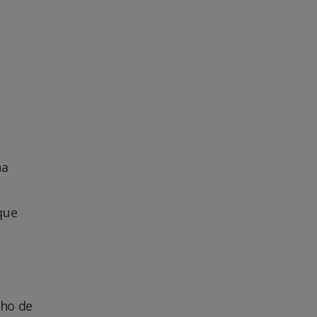
na
que
cho de