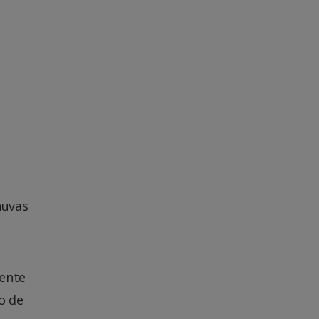
huvas
ente
o de