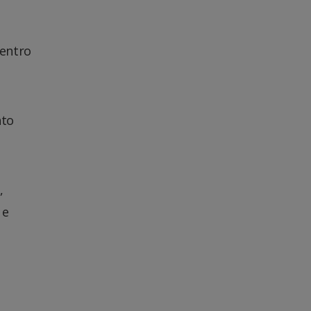
entro
nto
,
 e