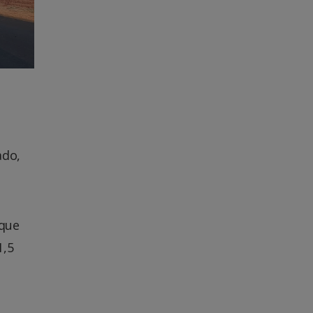
ado,
 que
1,5