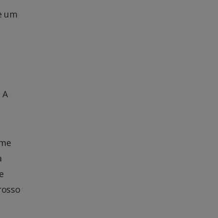
de um
 A
rme
a
e
rosso