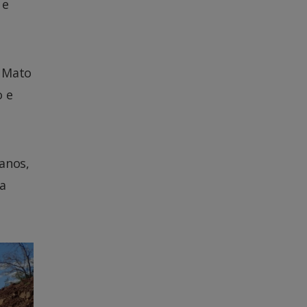
 e
e Mato
o e
anos,
ra