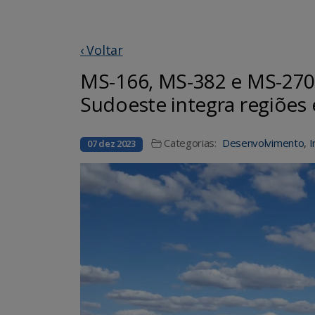
‹ Voltar
MS-166, MS-382 e MS-270
Sudoeste integra regiões 
Categorias:
Desenvolvimento
,
I
07 dez 2023