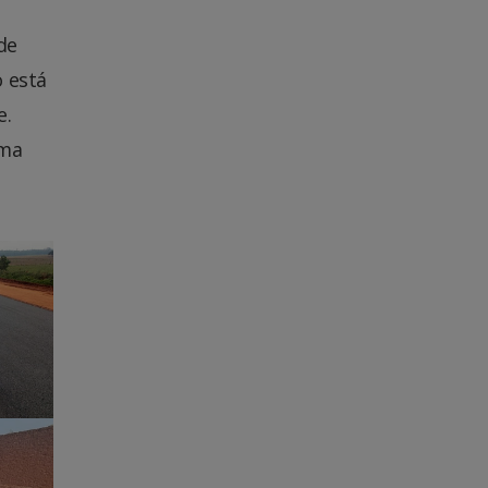
de
o está
e.
ama