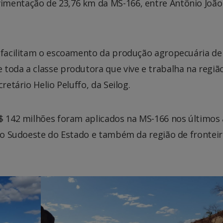
imentação de 23,76 km da MS-166, entre Antônio João
e facilitam o escoamento da produção agropecuária d
toda a classe produtora que vive e trabalha na regiã
retário Helio Peluffo, da Seilog.
R$ 142 milhões foram aplicados na MS-166 nos últimos 
 do Sudoeste do Estado e também da região de frontei