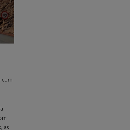
o com
da
com
, as