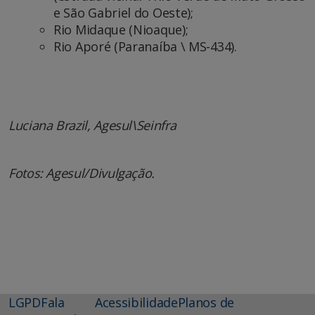
e São Gabriel do Oeste);
Rio Midaque (Nioaque);
Rio Aporé (Paranaíba \ MS-434).
Luciana Brazil, Agesul\Seinfra
Fotos: Agesul/Divulgação.
LGPD
Fala
Acessibilidade
Planos de