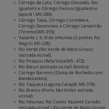
Córrego da Lata, Córrego Dourado, Rio
Iguatemi e Córrego Pacova (Iguatemi e
Japorã \ MS-386);
Córrego Tapa, Córrego Corredeira,
Córrego Desencano e Córrego Canastrão
(Terenos\MS-355);
Vazante I, II, III do Inhumas (3 pontes Rio
Negro\ MS-228);
Rio Verde (Rio Verde de Mato Grosso
\estrada vicinal);
Rio Piripucu (Bela Vista\MS- 472);
Rio Bacuri (estrada vicinal\ Bonito);
Córrego Barreiro (Divisa de Rochedo com
Bandeirantes);
Rio Taquara (Laguna Carapã\ MS-378);
Rio Branco (Porto Murtinho\ estrada
vicinal);
Rio Inhumas; Rio Coxim; Vazante Corixão
(estrada vicinal \ Rio Verde de Mato Grosso