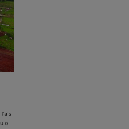
 País
ou o