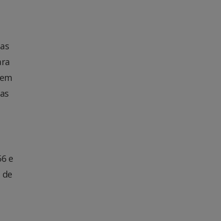
 as
ara
zem
das
56 e
l de