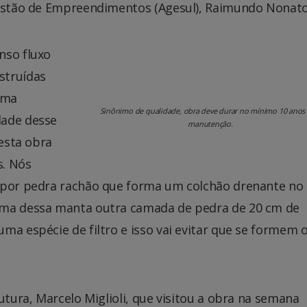
Gestão de Empreendimentos (Agesul), Raimundo Nonato
nso fluxo
struídas
uma
Sinônimo de qualidade, obra deve durar no mínimo 10 anos
dade desse
manutenção.
Nesta obra
s. Nós
 por pedra rachão que forma um colchão drenante no l
ima dessa manta outra camada de pedra de 20 cm de
ma espécie de filtro e isso vai evitar que se formem 
utura, Marcelo Miglioli, que visitou a obra na semana