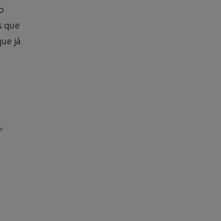
o
s que
ue já
a