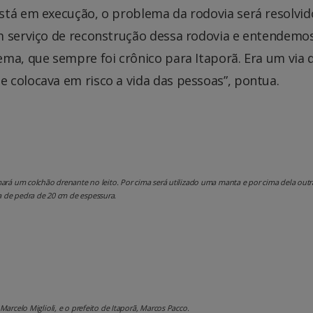
stá em execução, o problema da rodovia será resolvid
m serviço de reconstrução dessa rodovia e entendemo
ma, que sempre foi crônico para Itaporã. Era um via q
 colocava em risco a vida das pessoas”, pontua.
mará um colchão drenante no leito. Por cima será utilizado uma manta e por cima dela outr
 de pedra de 20 cm de espessura.
 Marcelo Miglioli, e o prefeito de Itaporã, Marcos Pacco.