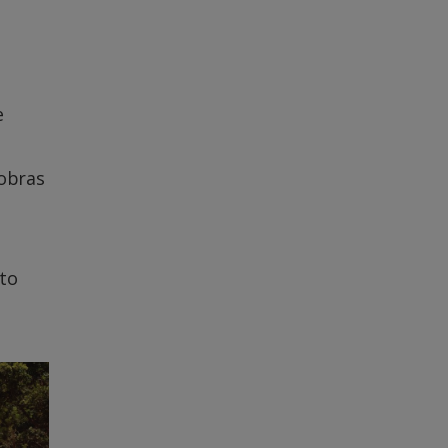
e
 obras
to