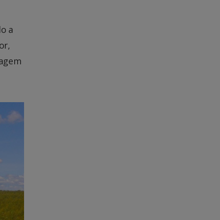
o a
or,
nagem