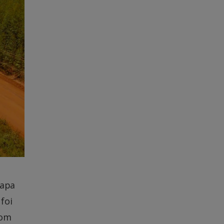
capa
foi
com