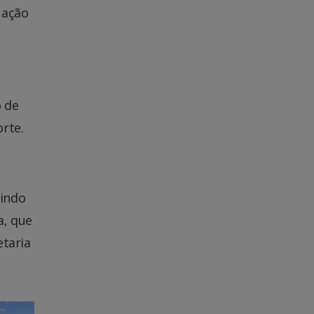
uação
o de
rte.
tindo
a, que
etaria