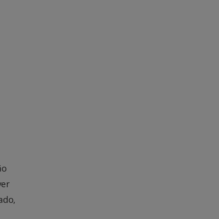
ão
ver
ado,