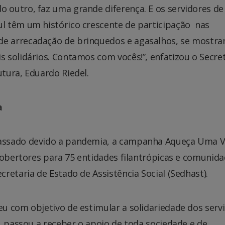
 outro, faz uma grande diferença. E os servidores d
ul têm um histórico crescente de participação nas
e arrecadação de brinquedos e agasalhos, se mostra
s solidários. Contamos com vocês!”, enfatizou o Secre
utura, Eduardo Riedel.
a
assado devido a pandemia, a campanha Aqueça Uma Vi
cobertores para 75 entidades filantrópicas e comunid
retaria de Estado de Assistência Social (Sedhast).
u com objetivo de estimular a solidariedade dos serv
, passou a receber o apoio de toda sociedade e de