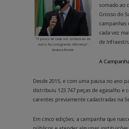
somado ao do
Grosso do S
campanhas d
cada vez mai
“O pouco de cada um, somado ao do
de Infraestr
outro, faz uma grande diferença”,
destaca Riedel.
A Campanh
Desde 2015, e com uma pausa no ano p
distribuiu 123.747 peças de agasalho e 
carentes previamente cadastradas na Sec
Em cinco edições, a campanha que nasce
públicos e atender algumas instituições