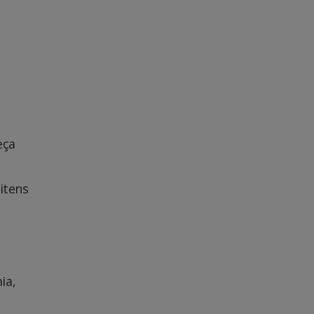
eça
itens
ia,