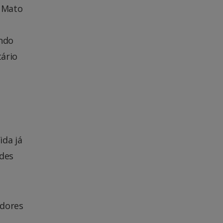
e Mato
ndo
tário
da já
ades
idores