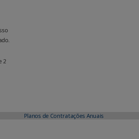
sso
ado.
e 2
Planos de Contratações Anuais