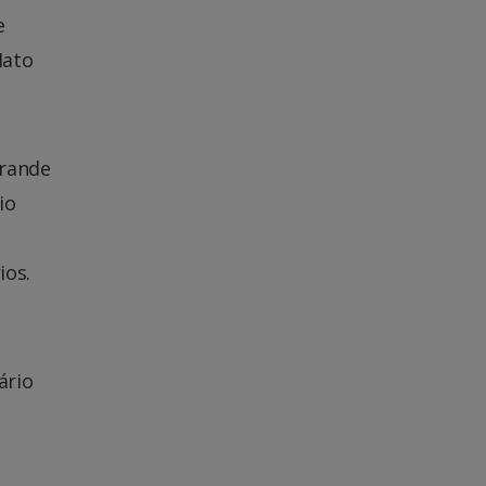
e
Mato
grande
io
ios.
ário