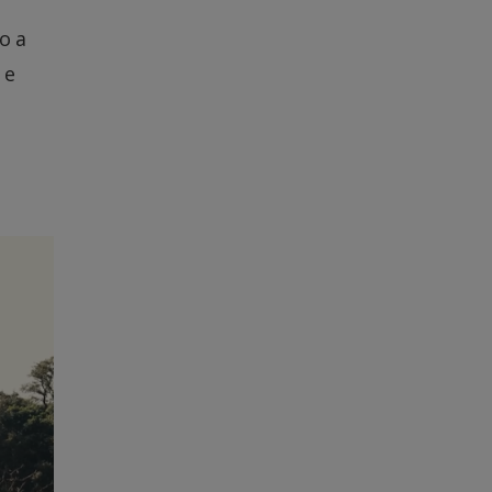
o a
 e
s