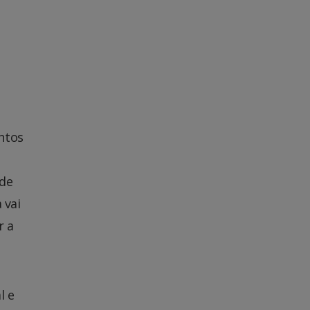
ntos
 de
 vai
r a
l e