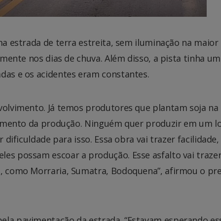
uma estrada de terra estreita, sem iluminação na maior
almente nos dias de chuva. Além disso, a pista tinha u
adas e os acidentes eram constantes.
nvolvimento. Já temos produtores que plantam soja na
scoamento da produção. Ninguém quer produzir em um lo
 dificuldade para isso. Essa obra vai trazer facilidade,
les possam escoar a produção. Esse asfalto vai traze
o, como Morraria, Sumatra, Bodoquena”, afirmou o pre
pela pavimentação da estrada. “Estavam esperando es