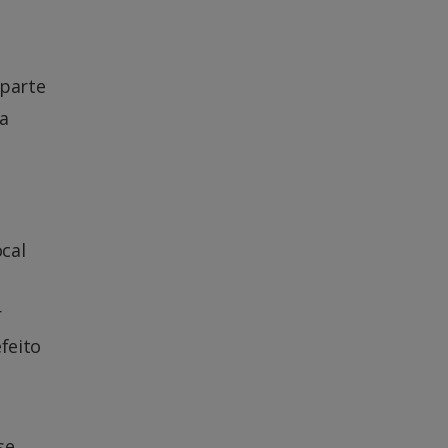
 parte
ma
cal
r
feito
se