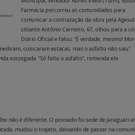
Municipal, vereador Áureo Vilela (Tuim), Edso
Farmácia percorreu as comunidades para
timentos”
comunicar a contratação da obra pela Agesul
sitiante Antônio Carneiro, 67, olhou para a có
Diário Oficial e falou: “É verdade, mesmo! Mor
ediram, colocaram estacas, mas o asfalto não saiu”.
ida sossegada. “Só falta o asfalto”, remenda ele.
ho não é diferente. O povoado foi sede de Jaraguari a
tada, mudou o trajeto, deixando de passar na comuni