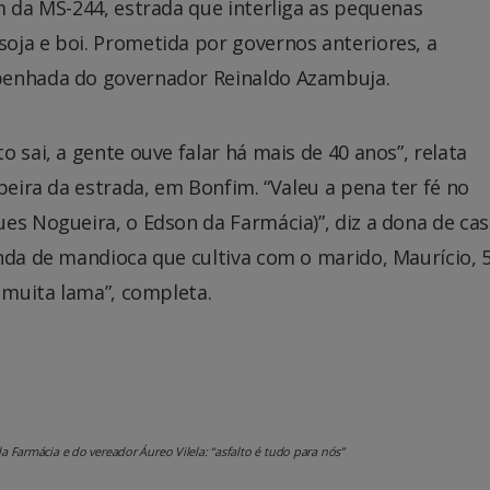
m da MS-244, estrada que interliga as pequenas
oja e boi. Prometida por governos anteriores, a
penhada do governador Reinaldo Azambuja.
 sai, a gente ouve falar há mais de 40 anos”, relata
beira da estrada, em Bonfim. “Valeu a pena ter fé no
es Nogueira, o Edson da Farmácia)”, diz a dona de cas
nda de mandioca que cultiva com o marido, Maurício, 5
e muita lama”, completa.
 Farmácia e do vereador Áureo Vilela: “asfalto é tudo para nós”