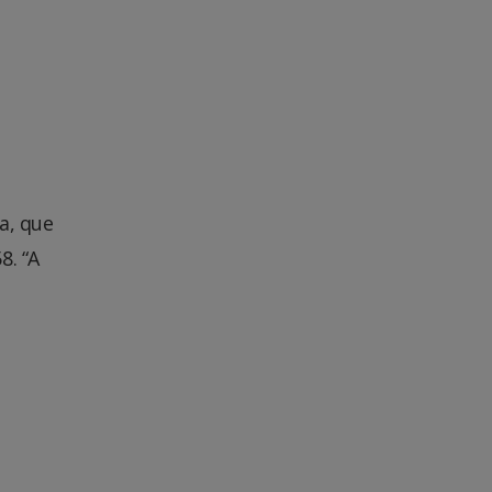
a, que
8. “A