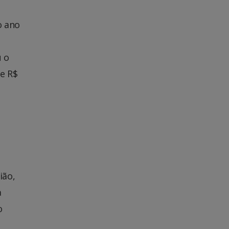
o ano
u o
de R$
ião,
a
o