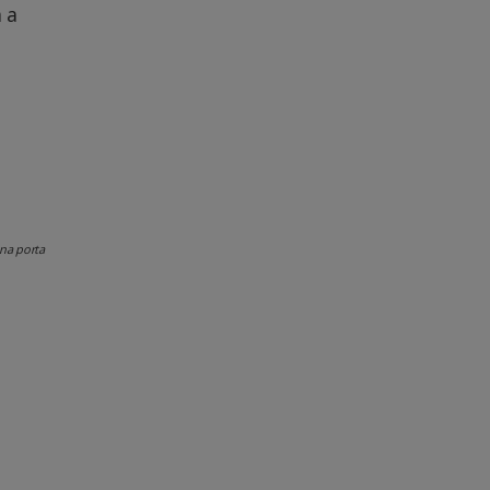
 a
 na porta
o