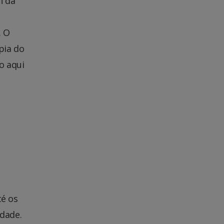
n da
. O
pia do
o aqui
té os
dade.