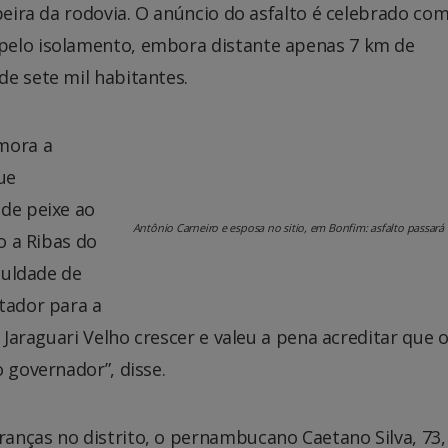
beira da rodovia. O anúncio do asfalto é celebrado com
pelo isolamento, embora distante apenas 7 km de
e sete mil habitantes.
mora a
ue
 de peixe ao
Antônio Carneiro e esposa no sitio, em Bonfim: asfalto passará
o a Ribas do
iculdade de
tador para a
r Jaraguari Velho crescer e valeu a pena acreditar que 
 governador”, disse.
anças no distrito, o pernambucano Caetano Silva, 73,